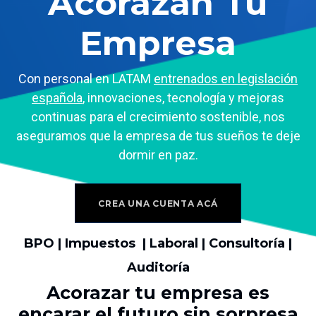
Acorazan Tu
Empresa
Con personal en LATAM
entrenados en legislación
española
, innovaciones, tecnología y mejoras
continuas para el crecimiento sostenible, nos
aseguramos que la empresa de tus sueños te deje
dormir en paz.
CREA UNA CUENTA ACÁ
BPO | Impuestos | Laboral | Consultoría |
Auditoría
Acorazar tu empresa es
encarar el futuro sin sorpresa